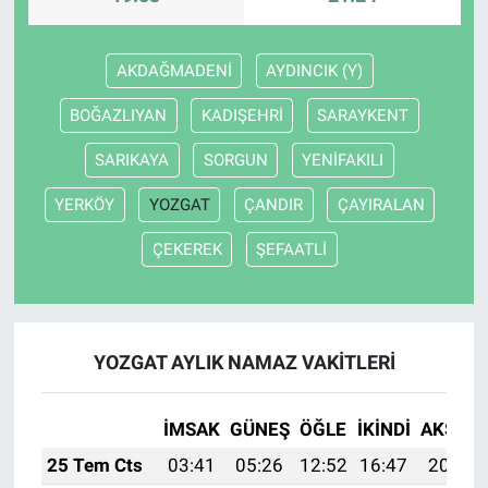
AKDAĞMADENİ
AYDINCIK (Y)
BOĞAZLIYAN
KADIŞEHRİ
SARAYKENT
SARIKAYA
SORGUN
YENİFAKILI
YERKÖY
YOZGAT
ÇANDIR
ÇAYIRALAN
ÇEKEREK
ŞEFAATLİ
YOZGAT AYLIK NAMAZ VAKITLERI
İMSAK
GÜNEŞ
ÖĞLE
İKINDI
AKŞAM
25 Tem Cts
03:41
05:26
12:52
16:47
20:09