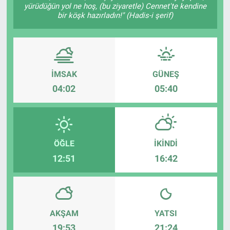
yürüdüğün yol ne hoş, (bu ziyaretle) Cennet'te kendine
bir köşk hazırladın!" (Hadis-i şerif)
Sağlık
Spor
Yaşam
İMSAK
GÜNEŞ
04:02
05:40
Tarım
ÖĞLE
İKINDI
12:51
16:42
AKŞAM
YATSI
19:53
21:24