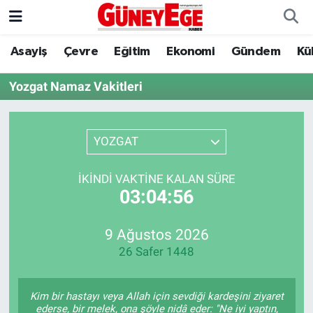
Asayiş
Çevre
Eğitim
Ekonomi
Gündem
Kü
Asayiş
İstanbul Hava Durumu
Yozgat Namaz Vakitleri
Çevre
İstanbul Trafik Yoğunluk Haritası
Eğitim
Süper Lig Puan Durumu ve Fikstür
YOZGAT
Ekonomi
Tüm Manşetler
İKINDI VAKTINE KALAN SÜRE
03:04:56
Gündem
Son Dakika Haberleri
Kültür Sanat
Haber Arşivi
9 Ağustos 2026
26 Safer 1448
Magazin
Kim bir hastayı veya Allah için sevdiği kardeşini ziyaret
Politika
ederse, bir melek, ona şöyle nidâ eder: "Ne iyi yaptın,