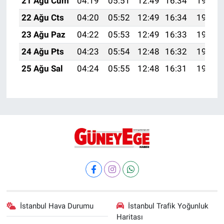
21 Ağu Cum
04:19
05:51
12:49
16:34
19:37
22 Ağu Cts
04:20
05:52
12:49
16:34
19:36
23 Ağu Paz
04:22
05:53
12:49
16:33
19:34
24 Ağu Pts
04:23
05:54
12:48
16:32
19:33
25 Ağu Sal
04:24
05:55
12:48
16:31
19:31
İstanbul Hava Durumu
İstanbul Trafik Yoğunluk
Haritası