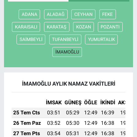
ADANA
ALADAĞ
CEYHAN
FEKE
KARAISALI
KARATAŞ
KOZAN
POZANTI
SAİMBEYLİ
TUFANBEYLİ
YUMURTALIK
İMAMOĞLU
İMAMOĞLU AYLIK NAMAZ VAKITLERI
İMSAK
GÜNEŞ
ÖĞLE
İKINDI
AKŞAM
25 Tem Cts
03:51
05:29
12:49
16:39
19:59
26 Tem Paz
03:52
05:30
12:49
16:38
19:58
27 Tem Pts
03:54
05:31
12:49
16:38
19:57