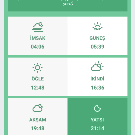
şerif)
Sağlık
Spor
İMSAK
GÜNEŞ
Yaşam
04:06
05:39
Tarım
ÖĞLE
İKINDI
12:48
16:36
AKŞAM
YATSI
19:48
21:14