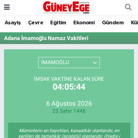
Asayiş
Çevre
Eğitim
Ekonomi
Gündem
Kü
Asayiş
İstanbul Hava Durumu
Adana İmamoğlu Namaz Vakitleri
Çevre
İstanbul Trafik Yoğunluk Haritası
Eğitim
Süper Lig Puan Durumu ve Fikstür
İMAMOĞLU
Ekonomi
Tüm Manşetler
İMSAK VAKTINE KALAN SÜRE
04:05:44
Gündem
Son Dakika Haberleri
Kültür Sanat
Haber Arşivi
6 Ağustos 2026
23 Safer 1448
Magazin
Müminlerin en hayırlıları, kanaatkâr olanlarıdır, en
Politika
şerlileri de tamahkâr (açgözlü) olanlarıdır. (Hadis-i