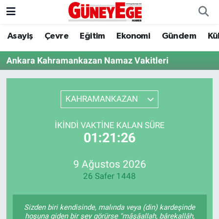
Asayiş
Çevre
Eğitim
Ekonomi
Gündem
Kü
Asayiş
İstanbul Hava Durumu
Ankara Kahramankazan Namaz Vakitleri
Çevre
İstanbul Trafik Yoğunluk Haritası
Eğitim
Süper Lig Puan Durumu ve Fikstür
KAHRAMANKAZAN
Ekonomi
Tüm Manşetler
İKINDI VAKTINE KALAN SÜRE
01:21:26
Gündem
Son Dakika Haberleri
Kültür Sanat
Haber Arşivi
9 Ağustos 2026
26 Safer 1448
Magazin
Sizden biri kendisinde, malında veya (din) kardeşinde
Politika
hoşuna giden bir şey görürse "mâşâallah, bârekallâh,