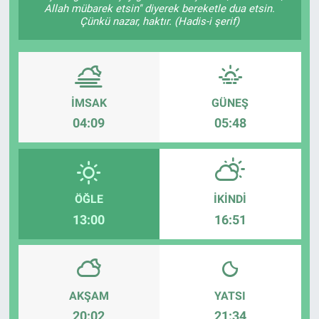
Allah mübarek etsin" diyerek bereketle dua etsin.
Çünkü nazar, haktır. (Hadis-i şerif)
Sağlık
Spor
Yaşam
İMSAK
GÜNEŞ
04:09
05:48
Tarım
ÖĞLE
İKINDI
13:00
16:51
AKŞAM
YATSI
20:02
21:34