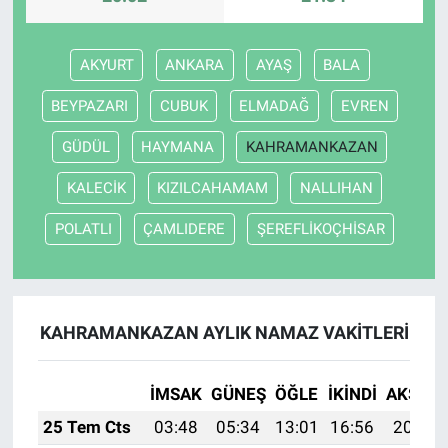
AKYURT
ANKARA
AYAŞ
BALA
BEYPAZARI
CUBUK
ELMADAĞ
EVREN
GÜDÜL
HAYMANA
KAHRAMANKAZAN
KALECİK
KIZILCAHAMAM
NALLIHAN
POLATLI
ÇAMLIDERE
ŞEREFLİKOÇHİSAR
KAHRAMANKAZAN AYLIK NAMAZ VAKITLERI
İMSAK
GÜNEŞ
ÖĞLE
İKINDI
AKŞAM
25 Tem Cts
03:48
05:34
13:01
16:56
20:18