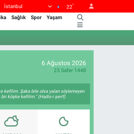
°
İstanbul
22
ika
Sağlık
Spor
Yaşam
6 Ağustos 2026
23 Safer 1448
ke kefilim. Şaka bile olsa yalan söylemeyen
bir köşke kefilim." (Hadis-i şerif)