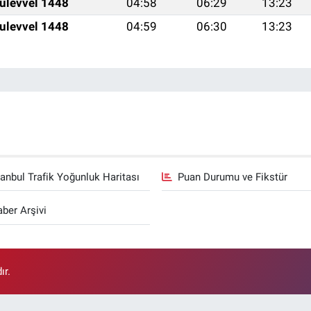
ulevvel 1448
04:58
06:29
13:23
ulevvel 1448
04:59
06:30
13:23
tanbul Trafik Yoğunluk Haritası
Puan Durumu ve Fikstür
ber Arşivi
ır.