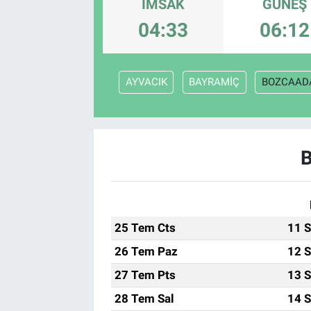
İMSAK
GÜNEŞ
Sağlık
04:33
06:12
Spor
AYVACIK
BAYRAMİÇ
BOZCAAD
Yaşam
Tarım
25 Tem Cts
11 S
26 Tem Paz
12 S
27 Tem Pts
13 S
28 Tem Sal
14 S