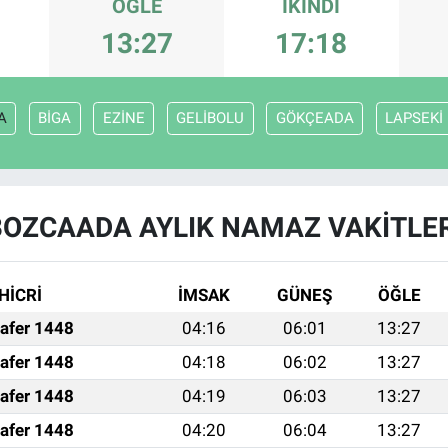
ÖĞLE
İKINDI
13:27
17:18
A
BİGA
EZİNE
GELİBOLU
GÖKÇEADA
LAPSEKİ
BOZCAADA AYLIK NAMAZ VAKITLER
HİCRİ
İMSAK
GÜNEŞ
ÖĞLE
afer 1448
04:16
06:01
13:27
afer 1448
04:18
06:02
13:27
afer 1448
04:19
06:03
13:27
afer 1448
04:20
06:04
13:27