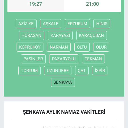
19:27
21:00
AZİZİYE
AŞKALE
ERZURUM
HINIS
HORASAN
KARAYAZI
KARAÇOBAN
KÖPRÜKÖY
NARMAN
OLTU
OLUR
PASİNLER
PAZARYOLU
TEKMAN
TORTUM
UZUNDERE
ÇAT
İSPİR
ŞENKAYA
ŞENKAYA AYLIK NAMAZ VAKITLERI