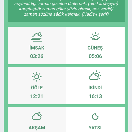
söylenildiği zaman güzelce dinlemek, (din kardeşiyle)
karşılaştığı zaman güler yüzlü olmak, söz verdiği
Sağlık
zaman sözüne sâdık kalmak. (Hadis-i şerif)
Spor
Yaşam
İMSAK
GÜNEŞ
Tarım
03:26
05:06
ÖĞLE
İKINDI
12:21
16:13
AKŞAM
YATSI