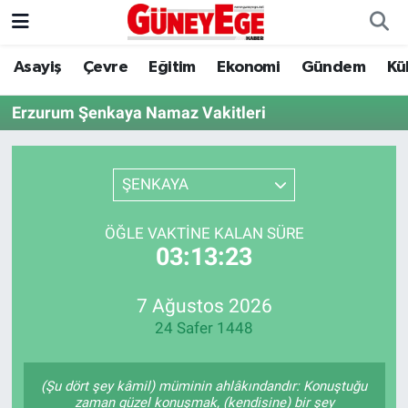
Asayiş
Çevre
Eğitim
Ekonomi
Gündem
Kü
Asayiş
İstanbul Hava Durumu
Erzurum Şenkaya Namaz Vakitleri
Çevre
İstanbul Trafik Yoğunluk Haritası
Eğitim
Süper Lig Puan Durumu ve Fikstür
ŞENKAYA
Ekonomi
Tüm Manşetler
ÖĞLE VAKTINE KALAN SÜRE
03:13:23
Gündem
Son Dakika Haberleri
Kültür Sanat
Haber Arşivi
7 Ağustos 2026
24 Safer 1448
Magazin
(Şu dört şey kâmil) müminin ahlâkındandır: Konuştuğu
Politika
zaman güzel konuşmak, (kendisine) bir şey