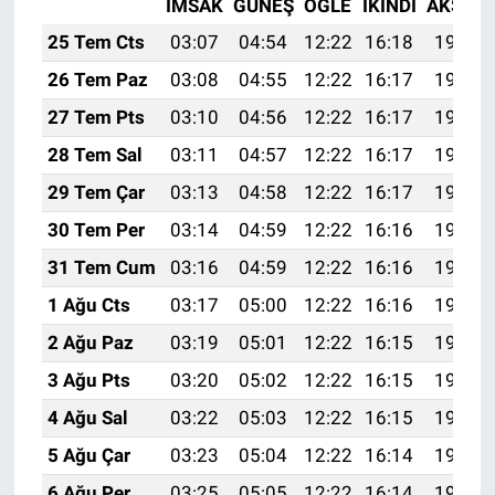
İMSAK
GÜNEŞ
ÖĞLE
İKINDI
AKŞAM
25 Tem Cts
03:07
04:54
12:22
16:18
19:40
26 Tem Paz
03:08
04:55
12:22
16:17
19:40
27 Tem Pts
03:10
04:56
12:22
16:17
19:39
28 Tem Sal
03:11
04:57
12:22
16:17
19:38
29 Tem Çar
03:13
04:58
12:22
16:17
19:37
30 Tem Per
03:14
04:59
12:22
16:16
19:36
31 Tem Cum
03:16
04:59
12:22
16:16
19:35
1 Ağu Cts
03:17
05:00
12:22
16:16
19:34
2 Ağu Paz
03:19
05:01
12:22
16:15
19:33
3 Ağu Pts
03:20
05:02
12:22
16:15
19:32
4 Ağu Sal
03:22
05:03
12:22
16:15
19:30
5 Ağu Çar
03:23
05:04
12:22
16:14
19:29
6 Ağu Per
03:25
05:05
12:22
16:14
19:28