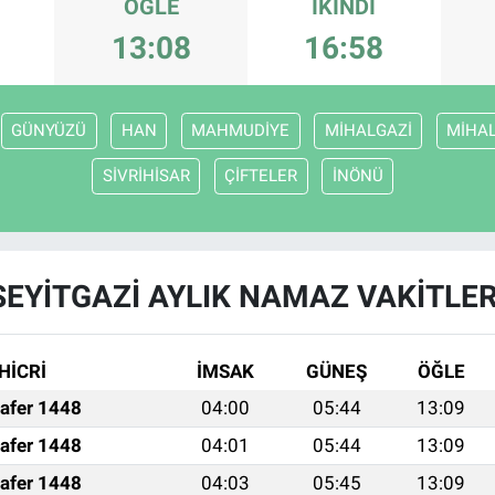
ÖĞLE
İKINDI
13:08
16:58
GÜNYÜZÜ
HAN
MAHMUDİYE
MİHALGAZİ
MİHAL
SİVRİHİSAR
ÇİFTELER
İNÖNÜ
SEYİTGAZİ AYLIK NAMAZ VAKITLER
HİCRİ
İMSAK
GÜNEŞ
ÖĞLE
afer 1448
04:00
05:44
13:09
afer 1448
04:01
05:44
13:09
afer 1448
04:03
05:45
13:09