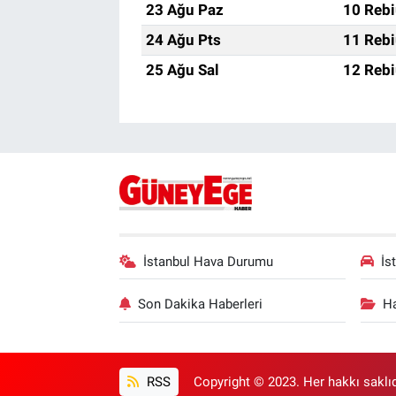
23 Ağu Paz
10 Rebi
24 Ağu Pts
11 Rebi
25 Ağu Sal
12 Rebi
İstanbul Hava Durumu
İs
Son Dakika Haberleri
Ha
RSS
Copyright © 2023. Her hakkı saklıd