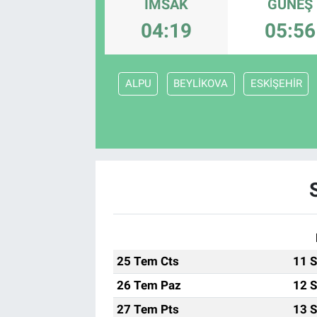
İMSAK
GÜNEŞ
Sağlık
04:19
05:56
Spor
ALPU
BEYLİKOVA
ESKİŞEHİR
Yaşam
Tarım
25 Tem Cts
11 S
26 Tem Paz
12 S
27 Tem Pts
13 S