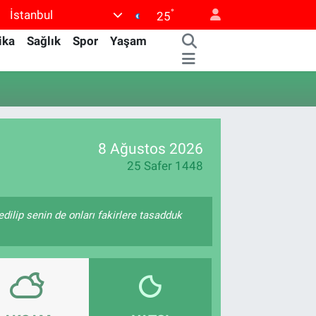
°
İstanbul
25
ika
Sağlık
Spor
Yaşam
8 Ağustos 2026
25 Safer 1448
edilip senin de onları fakirlere tasadduk