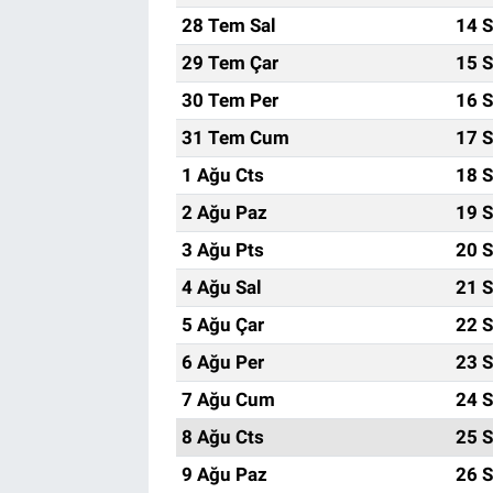
28 Tem Sal
14 S
29 Tem Çar
15 S
30 Tem Per
16 S
31 Tem Cum
17 S
1 Ağu Cts
18 S
2 Ağu Paz
19 S
3 Ağu Pts
20 S
4 Ağu Sal
21 S
5 Ağu Çar
22 S
6 Ağu Per
23 S
7 Ağu Cum
24 S
8 Ağu Cts
25 S
9 Ağu Paz
26 S