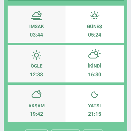
Sağlık
Spor
İMSAK
GÜNEŞ
03:44
05:24
Yaşam
Tarım
ÖĞLE
İKINDI
12:38
16:30
AKŞAM
YATSI
19:42
21:15