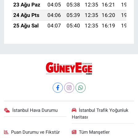
23 Ağu Paz
04:05
05:38
12:35
16:21
19:23
24 Ağu Pts
04:06
05:39
12:35
16:20
19:21
25 Ağu Sal
04:07
05:40
12:35
16:19
19:20
İstanbul Hava Durumu
İstanbul Trafik Yoğunluk
Haritası
Puan Durumu ve Fikstür
Tüm Manşetler