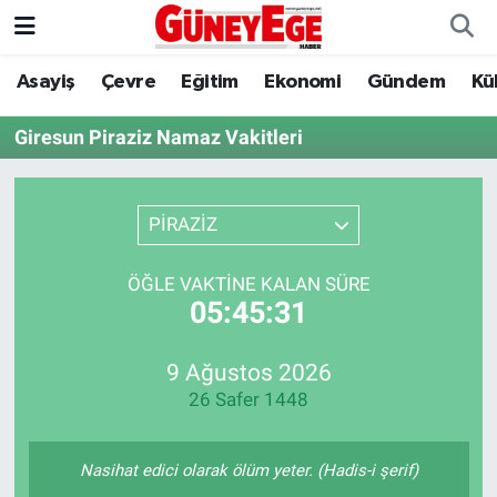
Asayiş
Çevre
Eğitim
Ekonomi
Gündem
Kü
Asayiş
İstanbul Hava Durumu
Giresun Piraziz Namaz Vakitleri
Çevre
İstanbul Trafik Yoğunluk Haritası
Eğitim
Süper Lig Puan Durumu ve Fikstür
PİRAZİZ
Ekonomi
Tüm Manşetler
ÖĞLE VAKTINE KALAN SÜRE
05:45:31
Gündem
Son Dakika Haberleri
Kültür Sanat
Haber Arşivi
9 Ağustos 2026
26 Safer 1448
Magazin
Nasihat edici olarak ölüm yeter. (Hadis-i şerif)
Politika