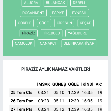
ALUCRA
BULANCAK
DERELİ
DOĞANKENT
ESPİYE
EYNESİL
GÖRELE
GÜCE
GİRESUN
KEŞAP
PİRAZİZ
TİREBOLU
YAĞLIDERE
ÇAMOLUK
ÇANAKÇI
ŞEBİNKARAHİSAR
PİRAZİZ AYLIK NAMAZ VAKITLERI
İMSAK
GÜNEŞ
ÖĞLE
İKINDI
AKŞAM
25 Tem Cts
03:21
05:10
12:39
16:35
19:58
26 Tem Paz
03:23
05:11
12:39
16:35
19:58
27 Tem Pts
03:24
05:12
12:39
16:35
19:57