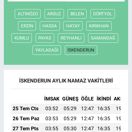
ALTINÖZÜ
ARSUZ
BELEN
DÖRTYOL
ERZİN
HASSA
HATAY
KIRIKHAN
KUMLU
PAYAS
REYHANLI
SAMANDAĞ
YAYLADAĞI
İSKENDERUN
İSKENDERUN AYLIK NAMAZ VAKITLERI
İMSAK
GÜNEŞ
ÖĞLE
İKINDI
AKŞAM
25 Tem Cts
03:52
05:29
12:47
16:35
19:55
26 Tem Paz
03:53
05:29
12:47
16:35
19:54
27 Tem Pts
03:55
05:30
12:47
16:35
19:54