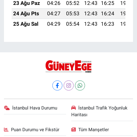
23 Ağu Paz
04:26
05:52
12:43
16:25
19:24
24 Ağu Pts
04:27
05:53
12:43
16:24
19:23
25 Ağu Sal
04:29
05:54
12:43
16:23
19:21
İstanbul Hava Durumu
İstanbul Trafik Yoğunluk
Haritası
Puan Durumu ve Fikstür
Tüm Manşetler