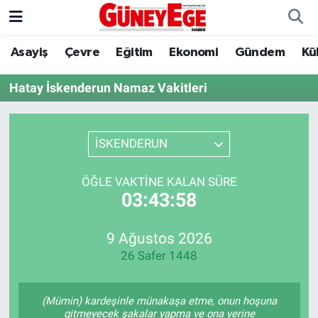
Asayiş
Çevre
Eğitim
Ekonomi
Gündem
Kü
Asayiş
İstanbul Hava Durumu
Hatay İskenderun Namaz Vakitleri
Çevre
İstanbul Trafik Yoğunluk Haritası
Eğitim
Süper Lig Puan Durumu ve Fikstür
İSKENDERUN
Ekonomi
Tüm Manşetler
ÖĞLE VAKTINE KALAN SÜRE
03:43:58
Gündem
Son Dakika Haberleri
Kültür Sanat
Haber Arşivi
9 Ağustos 2026
26 Safer 1448
Magazin
(Mümin) kardeşinle münakaşa etme, onun hoşuna
Politika
gitmeyecek şakalar yapma ve ona yerine