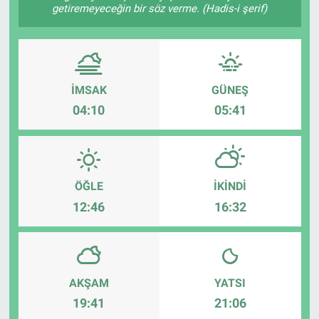
getiremeyeceğin bir söz verme. (Hadis-i şerif)
Sağlık
Spor
İMSAK
GÜNEŞ
Yaşam
04:10
05:41
Tarım
ÖĞLE
İKINDI
12:46
16:32
AKŞAM
YATSI
19:41
21:06