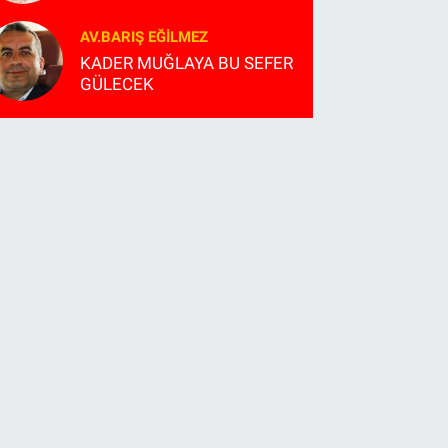
AV.BARIŞ EĞILMEZ
KADER MUĞLAYA BU SEFER
GÜLECEK