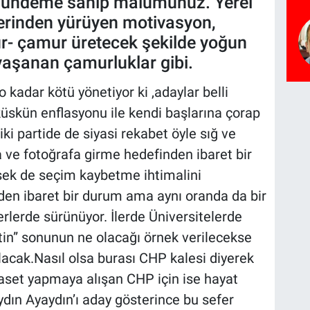
 gündeme sahip malumunuz. Yerel
erinden yürüyen motivasyon,
ur- çamur üretecek şekilde yoğun
 yaşanan çamurluklar gibi.
 kadar kötü yönetiyor ki ,adaylar belli
üskün enflasyonu ile kendi başlarına çorap
iki partide de siyasi rekabet öyle sığ ve
a ve fotoğrafa girme hedefinden ibaret bir
rsek de seçim kaybetme ihtimalini
en ibaret bir durum ama aynı oranda da bir
erlerde sürünüyor. İlerde Üniversitelerde
etin” sonunun ne olacağı örnek verilecekse
 olacak.Nasıl olsa burası CHP kalesi diyerek
yaset yapmaya alışan CHP için ise hayat
ydın Ayaydın’ı aday gösterince bu sefer