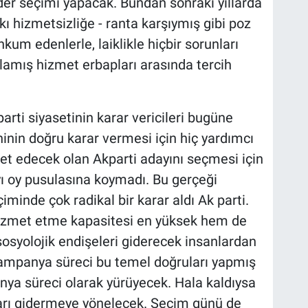
er seçimi yapacak. Bundan sonraki yıllarda
kı hizmetsizliğe - ranta karşıymış gibi poz
kum edenlerle, laiklikle hiçbir sorunları
atlamış hizmet erbapları arasında tercih
arti siyasetinin karar vericileri bugüne
nin doğru karar vermesi için hiç yardımcı
 edecek olan Akparti adayını seçmesi için
yı oy pusulasına koymadı. Bu gerçeği
inde çok radikal bir karar aldı Ak parti.
zmet etme kapasitesi en yüksek hem de
syolojik endişeleri giderecek insanlardan
 kampanya süreci bu temel doğruları yapmış
anya süreci olarak yürüyecek. Hala kaldıysa
ları gidermeye yönelecek. Seçim günü de