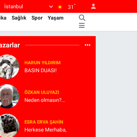
°
İstanbul
31
ika
Sağlık
Spor
Yaşam
azarlar
HARUN YILDIRIM
BASIN DUASI!
ÖZKAN ULUYAZI
Neden olmasın?...
ESRA ERVA ŞAHIN
Herkese Merhaba,