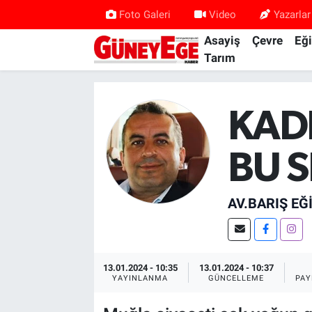
Foto Galeri
Video
Yazarlar
Asayiş
Çevre
Eğ
Asayiş
İstanbul Hava Durumu
Tarım
Çevre
İstanbul Trafik Yoğunluk Haritası
KAD
Eğitim
Süper Lig Puan Durumu ve Fikstür
BU 
Ekonomi
Tüm Manşetler
Gündem
Son Dakika Haberleri
AV.BARIŞ EĞ
Kültür Sanat
Haber Arşivi
Magazin
13.01.2024 - 10:35
13.01.2024 - 10:37
YAYINLANMA
GÜNCELLEME
PAY
Politika