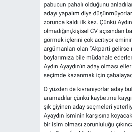
pabucun pahalı olduğunu anladılar
adayı yapalım diye düşünmüyorlar
zorunda kaldı ilk kez. Çünkü Aydın
olmadığını,kişisel CV açısından b
görmek içlerini çok acıtıyor emin
argümanları olan “Akparti gelirse
boylarımıza bile müdahale ederler
Aydın Ayaydın’ın aday olması elleri
seçimde kazanmak için çabalayacak
O yüzden de kıvranıyorlar aday b
aramadılar çünkü kaybetme kaygısı
şık giyinen aday seçmeleri yeterli
Ayaydın isminin karşısına koyacak
bir isim olması zorunluluğu çıkınc