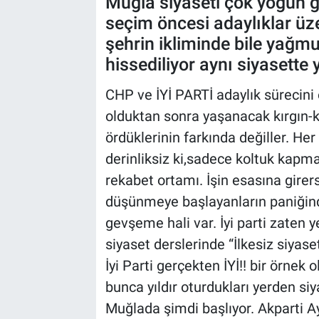
Muğla siyaseti çok yoğun
seçim öncesi adaylıklar üz
Sağlık
şehrin ikliminde bile yağm
hissediliyor aynı siyasette
Spor
CHP ve İYİ PARTİ adaylık sürecini o
Yaşam
olduktan sonra yaşanacak kırgın-k
Tarım
ördüklerinin farkında değiller. Her 
derinliksiz ki,sadece koltuk kapm
rekabet ortamı. İşin esasına gire
düşünmeye başlayanların paniğind
gevşeme hali var. İyi parti zaten y
siyaset derslerinde “İlkesiz siyas
İyi Parti gerçekten İYİ!! bir örnek
bunca yıldır oturdukları yerden si
Muğlada şimdi başlıyor. Akparti A