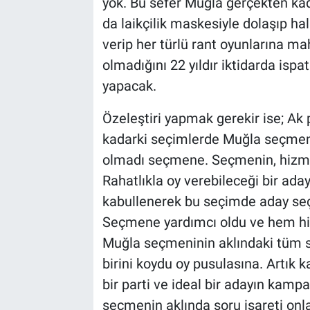
yok. Bu sefer Muğla gerçekten kad
da laikçilik maskesiyle dolaşıp hal
verip her türlü rant oyunlarına mah
olmadığını 22 yıldır iktidarda isp
yapacak.
Özeleştiri yapmak gerekir ise; Ak p
kadarki seçimlerde Muğla seçmeni
olmadı seçmene. Seçmenin, hizmet
Rahatlıkla oy verebileceği bir ada
kabullenerek bu seçimde aday seçim
Seçmene yardımcı oldu ve hem hi
Muğla seçmeninin aklındaki tüm so
birini koydu oy pusulasına. Artık
bir parti ve ideal bir adayın kamp
seçmenin aklında soru işareti on