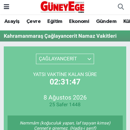
Asayiş
Çevre
Eğitim
Ekonomi
Gündem
Kü
Asayiş
İstanbul Hava Durumu
Kahramanmaraş Çağlayancerit Namaz Vakitleri
Çevre
İstanbul Trafik Yoğunluk Haritası
Eğitim
Süper Lig Puan Durumu ve Fikstür
ÇAĞLAYANCERİT
Ekonomi
Tüm Manşetler
YATSI VAKTINE KALAN SÜRE
02:31:47
Gündem
Son Dakika Haberleri
Kültür Sanat
Haber Arşivi
8 Ağustos 2026
25 Safer 1448
Magazin
Nemmâm (koğuculuk yapan, laf taşıyan kimse)
Politika
Cennet'e giremez. (Hadis-i şerif)