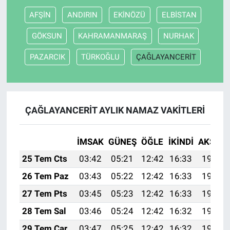
AFŞİN
ANDIRIN
EKİNÖZÜ
ELBİSTAN
GÖKSUN
KAHRAMANMARAŞ
NURHAK
PAZARCIK
TÜRKOĞLU
ÇAĞLAYANCERİT
ÇAĞLAYANCERİT AYLIK NAMAZ VAKITLERI
İMSAK
GÜNEŞ
ÖĞLE
İKINDI
AKŞAM
25 Tem Cts
03:42
05:21
12:42
16:33
19:53
26 Tem Paz
03:43
05:22
12:42
16:33
19:53
27 Tem Pts
03:45
05:23
12:42
16:33
19:52
28 Tem Sal
03:46
05:24
12:42
16:32
19:51
29 Tem Çar
03:47
05:25
12:42
16:32
19:50