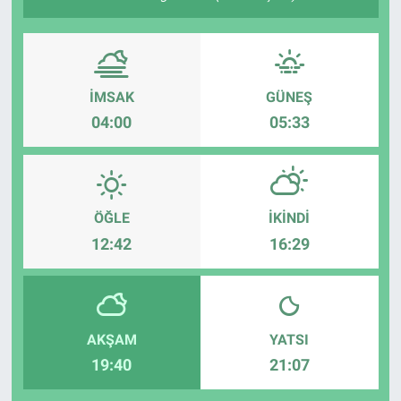
Sağlık
Spor
İMSAK
GÜNEŞ
04:00
05:33
Yaşam
Tarım
ÖĞLE
İKINDI
12:42
16:29
AKŞAM
YATSI
19:40
21:07