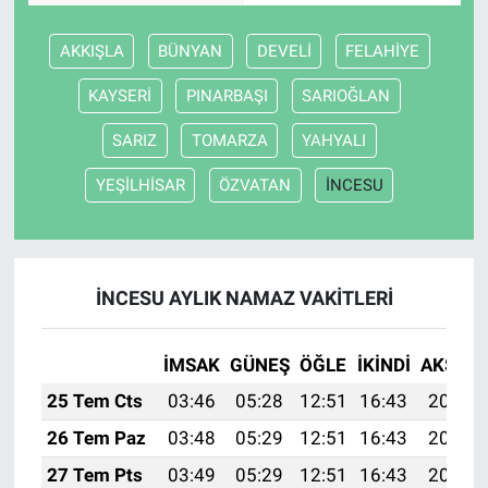
AKKIŞLA
BÜNYAN
DEVELİ
FELAHİYE
KAYSERİ
PINARBAŞI
SARIOĞLAN
SARIZ
TOMARZA
YAHYALI
YEŞİLHİSAR
ÖZVATAN
İNCESU
İNCESU AYLIK NAMAZ VAKITLERI
İMSAK
GÜNEŞ
ÖĞLE
İKINDI
AKŞAM
25 Tem Cts
03:46
05:28
12:51
16:43
20:04
26 Tem Paz
03:48
05:29
12:51
16:43
20:03
27 Tem Pts
03:49
05:29
12:51
16:43
20:02