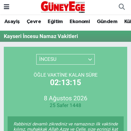
Asayiş
Çevre
Eğitim
Ekonomi
Gündem
Kü
Asayiş
İstanbul Hava Durumu
Kayseri İncesu Namaz Vakitleri
Çevre
İstanbul Trafik Yoğunluk Haritası
Eğitim
Süper Lig Puan Durumu ve Fikstür
İNCESU
Ekonomi
Tüm Manşetler
ÖĞLE VAKTINE KALAN SÜRE
02:13:15
Gündem
Son Dakika Haberleri
Kültür Sanat
Haber Arşivi
8 Ağustos 2026
25 Safer 1448
Magazin
Rabbinizi devamlı zikrediniz ve namazınızı ilk vaktinde
Politika
kılınız, muhakkak Allah Azze ve Celle, size ecrinizi kat