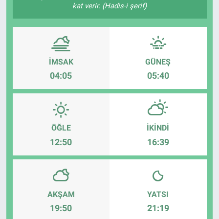
kat verir. (Hadis-i şerif)
Sağlık
Spor
İMSAK
GÜNEŞ
Yaşam
04:05
05:40
Tarım
ÖĞLE
İKINDI
12:50
16:39
AKŞAM
YATSI
19:50
21:19