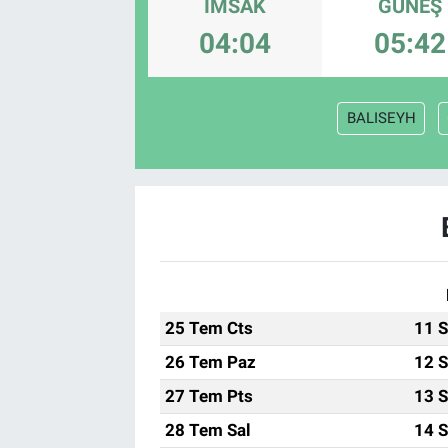
İMSAK
GÜNEŞ
Sağlık
04:04
05:42
Spor
BALISEYH
Yaşam
Tarım
25 Tem Cts
11 S
26 Tem Paz
12 S
27 Tem Pts
13 S
28 Tem Sal
14 S