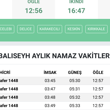
ÖĞLE
İKINDI
12:56
16:47
CELEBI
DELICE
KARAKECILI
KESKİN
KIRIKKALE
BALISEYH AYLIK NAMAZ VAKITLER
HİCRİ
İMSAK
GÜNEŞ
ÖĞLE
afer 1448
03:45
05:30
12:57
afer 1448
03:47
05:31
12:57
afer 1448
03:48
05:32
12:57
afer 1448
03:49
05:33
12:57