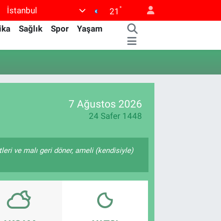
°
İstanbul
21
ika
Sağlık
Spor
Yaşam
7 Ağustos 2026
24 Safer 1448
tleri ve malı geri döner, ameli (kendisiyle)