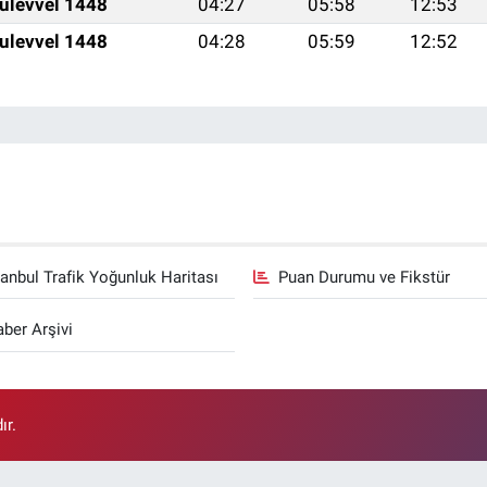
ulevvel 1448
04:27
05:58
12:53
ulevvel 1448
04:28
05:59
12:52
tanbul Trafik Yoğunluk Haritası
Puan Durumu ve Fikstür
ber Arşivi
ır.