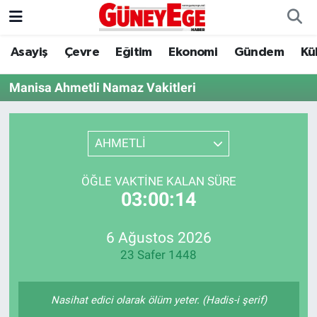
Asayiş
Çevre
Eğitim
Ekonomi
Gündem
Kü
Asayiş
İstanbul Hava Durumu
Manisa Ahmetli Namaz Vakitleri
Çevre
İstanbul Trafik Yoğunluk Haritası
Eğitim
Süper Lig Puan Durumu ve Fikstür
AHMETLİ
Ekonomi
Tüm Manşetler
ÖĞLE VAKTINE KALAN SÜRE
03:00:14
Gündem
Son Dakika Haberleri
Kültür Sanat
Haber Arşivi
6 Ağustos 2026
23 Safer 1448
Magazin
Nasihat edici olarak ölüm yeter. (Hadis-i şerif)
Politika