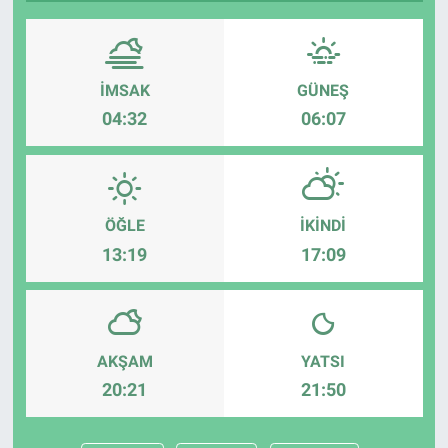
Sağlık
Spor
İMSAK
GÜNEŞ
04:32
06:07
Yaşam
Tarım
ÖĞLE
İKINDI
13:19
17:09
AKŞAM
YATSI
20:21
21:50