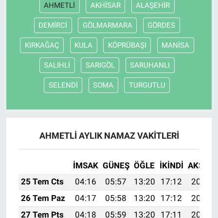
AHMETLİ
AKHİSAR
ALAŞEHİR
DEMİRCİ
GÖLMARMARA
GÖRDES
KIRKAĞAÇ
KULA
KÖPRÜBAŞI
MANİSA
SALİHLİ
SARIGÖL
SARUHANLI
SELENDİ
SOMA
TURGUTLU
AHMETLİ AYLIK NAMAZ VAKITLERI
İMSAK
GÜNEŞ
ÖĞLE
İKINDI
AKŞAM
25 Tem Cts
04:16
05:57
13:20
17:12
20:33
26 Tem Paz
04:17
05:58
13:20
17:12
20:32
27 Tem Pts
04:18
05:59
13:20
17:11
20:31