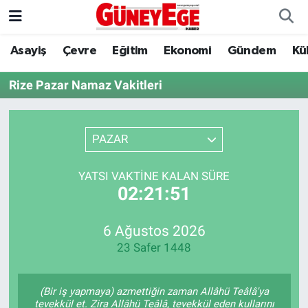
Asayiş
Çevre
Eğitim
Ekonomi
Gündem
Kü
Asayiş
İstanbul Hava Durumu
Rize Pazar Namaz Vakitleri
Çevre
İstanbul Trafik Yoğunluk Haritası
Eğitim
Süper Lig Puan Durumu ve Fikstür
PAZAR
Ekonomi
Tüm Manşetler
YATSI VAKTINE KALAN SÜRE
02:21:51
Gündem
Son Dakika Haberleri
Kültür Sanat
Haber Arşivi
6 Ağustos 2026
23 Safer 1448
Magazin
(Bir iş yapmaya) azmettiğin zaman Allâhü Teâlâ'ya
Politika
tevekkül et. Zira Allâhü Teâlâ, tevekkül eden kullarını