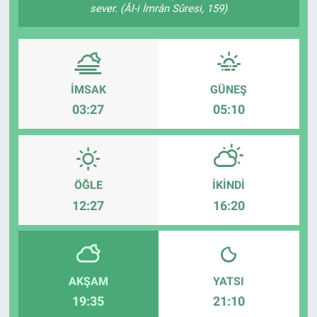
sever. (Âl-i İmrân Sûresi, 159)
Sağlık
Spor
İMSAK
GÜNEŞ
Yaşam
03:27
05:10
Tarım
ÖĞLE
İKINDI
12:27
16:20
AKŞAM
YATSI
19:35
21:10