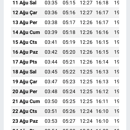
11 Ağu Sal
03:35
05:15
12:27
16:18
19:29
12 Ağu Çar
03:36
05:16
12:27
16:17
19:28
13 Ağu Per
03:38
05:17
12:26
16:17
19:26
14 Ağu Cum
03:39
05:18
12:26
16:16
19:25
15 Ağu Cts
03:41
05:19
12:26
16:15
19:24
16 Ağu Paz
03:42
05:20
12:26
16:15
19:22
17 Ağu Pts
03:44
05:21
12:26
16:14
19:21
18 Ağu Sal
03:45
05:22
12:25
16:13
19:19
19 Ağu Çar
03:47
05:23
12:25
16:13
19:18
20 Ağu Per
03:48
05:24
12:25
16:12
19:16
21 Ağu Cum
03:50
05:25
12:25
16:11
19:15
22 Ağu Cts
03:51
05:26
12:24
16:10
19:13
23 Ağu Paz
03:53
05:27
12:24
16:10
19:12