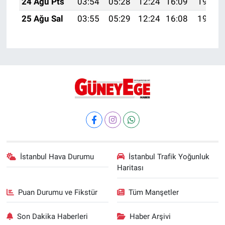
24 Ağu Pts
03:54
05:28
12:24
16:09
19:10
25 Ağu Sal
03:55
05:29
12:24
16:08
19:09
İstanbul Hava Durumu
İstanbul Trafik Yoğunluk
Haritası
Puan Durumu ve Fikstür
Tüm Manşetler
Son Dakika Haberleri
Haber Arşivi