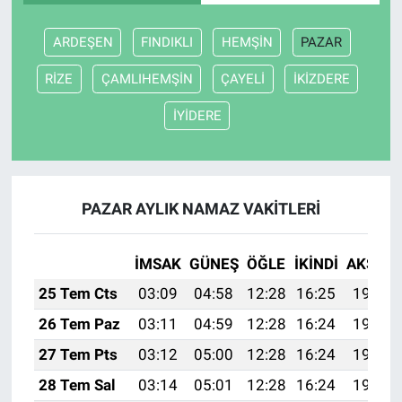
ARDEŞEN
FINDIKLI
HEMŞİN
PAZAR
RİZE
ÇAMLIHEMŞİN
ÇAYELİ
İKİZDERE
İYİDERE
PAZAR AYLIK NAMAZ VAKITLERI
İMSAK
GÜNEŞ
ÖĞLE
İKINDI
AKŞAM
25 Tem Cts
03:09
04:58
12:28
16:25
19:48
26 Tem Paz
03:11
04:59
12:28
16:24
19:47
27 Tem Pts
03:12
05:00
12:28
16:24
19:46
28 Tem Sal
03:14
05:01
12:28
16:24
19:45