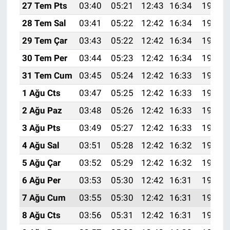
27 Tem Pts
03:40
05:21
12:43
16:34
19:54
28 Tem Sal
03:41
05:22
12:42
16:34
19:53
29 Tem Çar
03:43
05:22
12:42
16:34
19:53
30 Tem Per
03:44
05:23
12:42
16:34
19:52
31 Tem Cum
03:45
05:24
12:42
16:33
19:51
1 Ağu Cts
03:47
05:25
12:42
16:33
19:50
2 Ağu Paz
03:48
05:26
12:42
16:33
19:49
3 Ağu Pts
03:49
05:27
12:42
16:33
19:48
4 Ağu Sal
03:51
05:28
12:42
16:32
19:47
5 Ağu Çar
03:52
05:29
12:42
16:32
19:45
6 Ağu Per
03:53
05:30
12:42
16:31
19:44
7 Ağu Cum
03:55
05:30
12:42
16:31
19:43
8 Ağu Cts
03:56
05:31
12:42
16:31
19:42