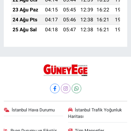
23 Ağu Paz
04:15
05:45
12:39
16:22
19:23
24 Ağu Pts
04:17
05:46
12:38
16:21
19:21
25 Ağu Sal
04:18
05:47
12:38
16:21
19:20
İstanbul Hava Durumu
İstanbul Trafik Yoğunluk
Haritası
Puan Durumu ve Fikstür
Tüm Manşetler