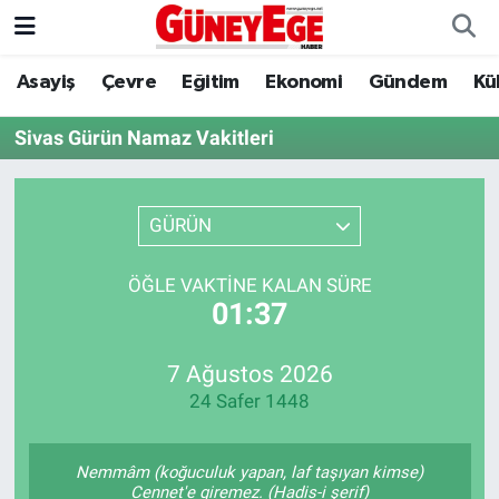
Asayiş
Çevre
Eğitim
Ekonomi
Gündem
Kü
Asayiş
İstanbul Hava Durumu
Sivas Gürün Namaz Vakitleri
Çevre
İstanbul Trafik Yoğunluk Haritası
Eğitim
Süper Lig Puan Durumu ve Fikstür
GÜRÜN
Ekonomi
Tüm Manşetler
ÖĞLE VAKTINE KALAN SÜRE
01:37
Gündem
Son Dakika Haberleri
Kültür Sanat
Haber Arşivi
7 Ağustos 2026
24 Safer 1448
Magazin
Nemmâm (koğuculuk yapan, laf taşıyan kimse)
Politika
Cennet'e giremez. (Hadis-i şerif)