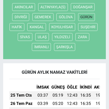
AKINCILAR
ALTINYAYLA(S)
DOĞANŞAR
DİVRİĞİ
GEMEREK
GÖLOVA
GÜRÜN
HAFİK
KANGAL
KOYULHİSAR
SUŞEHRİ
SİVAS
ULAŞ
YILDIZELİ
ZARA
İMRANLI
ŞARKIŞLA
GÜRÜN AYLIK NAMAZ VAKITLERI
İMSAK
GÜNEŞ
ÖĞLE
İKINDI
AKŞAM
25 Tem Cts
03:37
05:19
12:43
16:35
19:56
26 Tem Paz
03:39
05:20
12:43
16:35
19:55