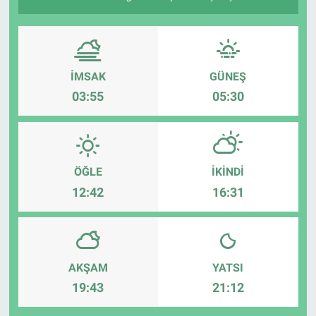
Sağlık
Spor
İMSAK
GÜNEŞ
03:55
05:30
Yaşam
Tarım
ÖĞLE
İKINDI
12:42
16:31
AKŞAM
YATSI
19:43
21:12