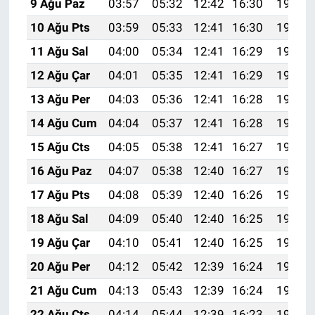
9 Ağu Paz
03:57
05:32
12:42
16:30
19:41
10 Ağu Pts
03:59
05:33
12:41
16:30
19:40
11 Ağu Sal
04:00
05:34
12:41
16:29
19:39
12 Ağu Çar
04:01
05:35
12:41
16:29
19:37
13 Ağu Per
04:03
05:36
12:41
16:28
19:36
14 Ağu Cum
04:04
05:37
12:41
16:28
19:35
15 Ağu Cts
04:05
05:38
12:41
16:27
19:34
16 Ağu Paz
04:07
05:38
12:40
16:27
19:32
17 Ağu Pts
04:08
05:39
12:40
16:26
19:31
18 Ağu Sal
04:09
05:40
12:40
16:25
19:30
19 Ağu Çar
04:10
05:41
12:40
16:25
19:28
20 Ağu Per
04:12
05:42
12:39
16:24
19:27
21 Ağu Cum
04:13
05:43
12:39
16:24
19:26
22 Ağu Cts
04:14
05:44
12:39
16:23
19:24