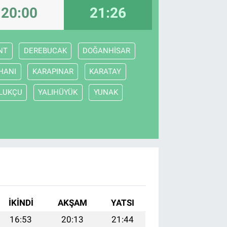
20:00
21:26
NT
DEREBUCAK
DOĞANHİSAR
HANI
KARAPINAR
KARATAY
LUKÇU
YALIHÜYÜK
YUNAK
İKINDI
AKŞAM
YATSI
16:53
20:13
21:44