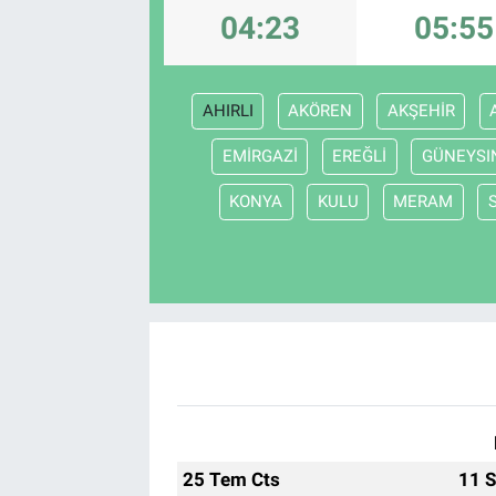
04:23
05:55
Sağlık
Spor
AHIRLI
AKÖREN
AKŞEHİR
Yaşam
EMİRGAZİ
EREĞLİ
GÜNEYSI
KONYA
KULU
MERAM
Tarım
25 Tem Cts
11 S