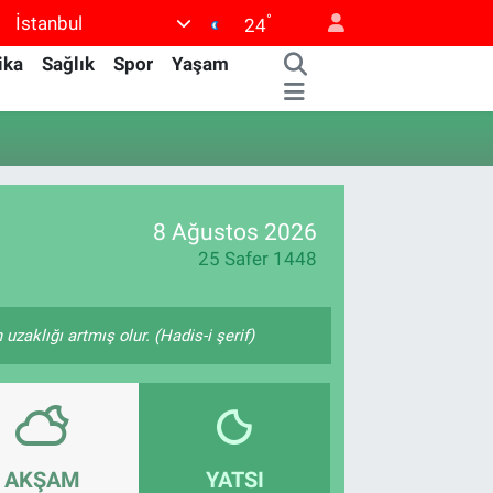
°
İstanbul
24
ika
Sağlık
Spor
Yaşam
8 Ağustos 2026
25 Safer 1448
zaklığı artmış olur. (Hadis-i şerif)
AKŞAM
YATSI