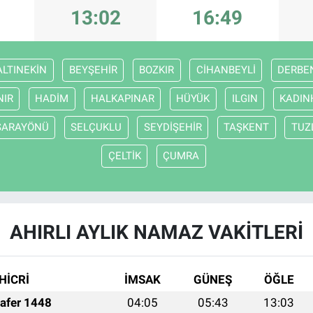
13:02
16:49
ALTINEKİN
BEYŞEHİR
BOZKIR
CİHANBEYLİ
DERBE
NIR
HADİM
HALKAPINAR
HÜYÜK
ILGIN
KADIN
SARAYÖNÜ
SELÇUKLU
SEYDİŞEHİR
TAŞKENT
TUZ
ÇELTİK
ÇUMRA
AHIRLI AYLIK NAMAZ VAKITLERI
HİCRİ
İMSAK
GÜNEŞ
ÖĞLE
afer 1448
04:05
05:43
13:03