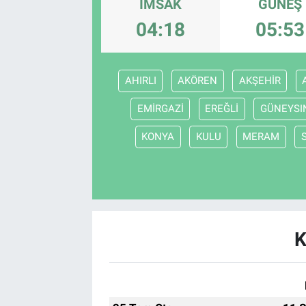
İMSAK
GÜNEŞ
Sağlık
04:18
05:53
Spor
AHIRLI
AKÖREN
AKŞEHİR
Yaşam
EMİRGAZİ
EREĞLİ
GÜNEYSI
Tarım
KONYA
KULU
MERAM
K