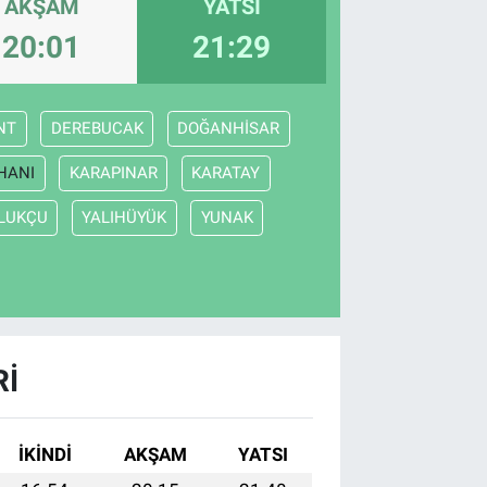
AKŞAM
YATSI
20:01
21:29
NT
DEREBUCAK
DOĞANHİSAR
HANI
KARAPINAR
KARATAY
LUKÇU
YALIHÜYÜK
YUNAK
RI
İKINDI
AKŞAM
YATSI