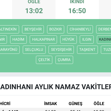
ÖĞLE
İKINDI
13:02
16:50
ALTINEKİN
BEYŞEHİR
BOZKIR
CİHANBEYLİ
DERBE
NIR
HADİM
HALKAPINAR
HÜYÜK
ILGIN
KADIN
SARAYÖNÜ
SELÇUKLU
SEYDİŞEHİR
TAŞKENT
TUZ
ÇELTİK
ÇUMRA
ADINHANI AYLIK NAMAZ VAKITLE
HİCRİ
İMSAK
GÜNEŞ
ÖĞLE