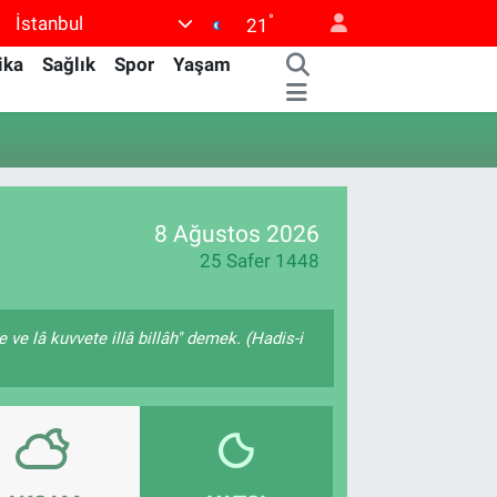
°
İstanbul
21
ika
Sağlık
Spor
Yaşam
8 Ağustos 2026
25 Safer 1448
ve lâ kuvvete illâ billâh" demek. (Hadis-i